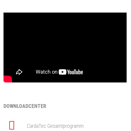
DOWNLOADCENTER
CardaTec Gesamtprogramm