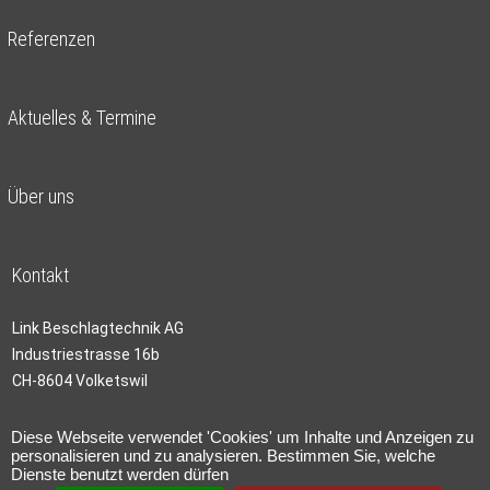
Referenzen
Aktuelles & Termine
Über uns
Kontakt
Link Beschlagtechnik AG
Industriestrasse 16b
CH-8604 Volketswil
Telefon:
043 300 68 80
Diese Webseite verwendet 'Cookies' um Inhalte und Anzeigen zu
personalisieren und zu analysieren. Bestimmen Sie, welche
Telefax: 043 300 68 81
Dienste benutzt werden dürfen
E-Mail:
vasb+yog-nt+pu