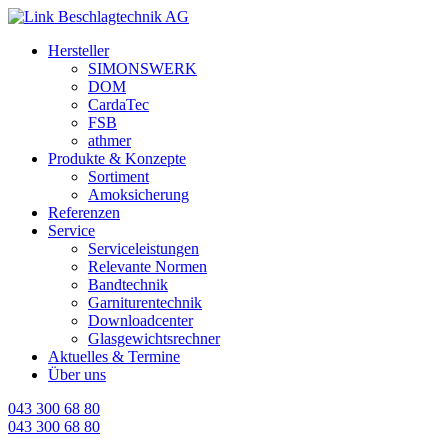
Cookie-Einstellungen
Hersteller
SIMONSWERK
DOM
CardaTec
FSB
athmer
Produkte & Konzepte
Sortiment
Amoksicherung
Referenzen
Service
Serviceleistungen
Relevante Normen
Bandtechnik
Garniturentechnik
Downloadcenter
Glasgewichtsrechner
Aktuelles & Termine
Über uns
043 300 68 80
043 300 68 80