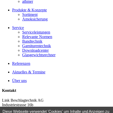
athmer
Produkte & Konzepte
Sortiment
Amoksicherung
Service
Serviceleistungen
Relevante Normen
Bandtechnik
Garniturentechnik
Downloadcenter
Glasgewichtsrechner
Referenzen
Aktuelles & Termine
Über uns
Kontakt
Link Beschlagtechnik AG
Industriestrasse 16b
CH-8604 Volketswil
Diese Webseite verwendet 'Cookies' um Inhalte und Anzeigen zu