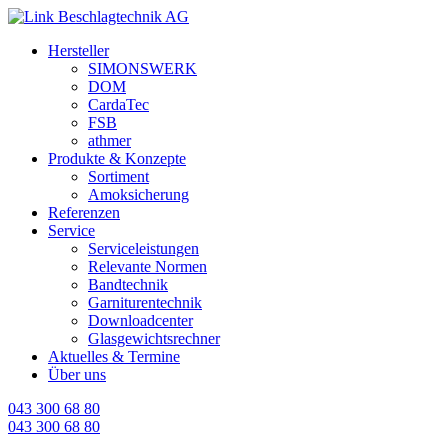
Cookie-Einstellungen
Hersteller
SIMONSWERK
DOM
CardaTec
FSB
athmer
Produkte & Konzepte
Sortiment
Amoksicherung
Referenzen
Service
Serviceleistungen
Relevante Normen
Bandtechnik
Garniturentechnik
Downloadcenter
Glasgewichtsrechner
Aktuelles & Termine
Über uns
043 300 68 80
043 300 68 80