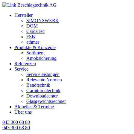
Cookie-Einstellungen
Hersteller
SIMONSWERK
DOM
CardaTec
FSB
athmer
Produkte & Konzepte
Sortiment
Amoksicherung
Referenzen
Service
Serviceleistungen
Relevante Normen
Bandtechnik
Garniturentechnik
Downloadcenter
Glasgewichtsrechner
Aktuelles & Termine
Über uns
043 300 68 80
043 300 68 80