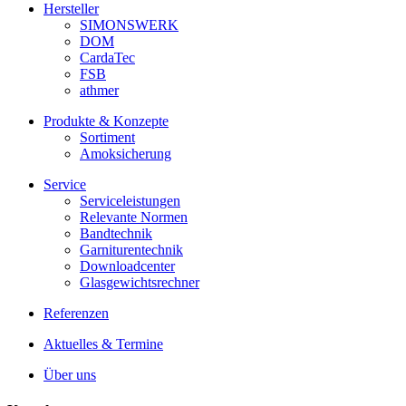
Hersteller
SIMONSWERK
DOM
CardaTec
FSB
athmer
Produkte & Konzepte
Sortiment
Amoksicherung
Service
Serviceleistungen
Relevante Normen
Bandtechnik
Garniturentechnik
Downloadcenter
Glasgewichtsrechner
Referenzen
Aktuelles & Termine
Über uns