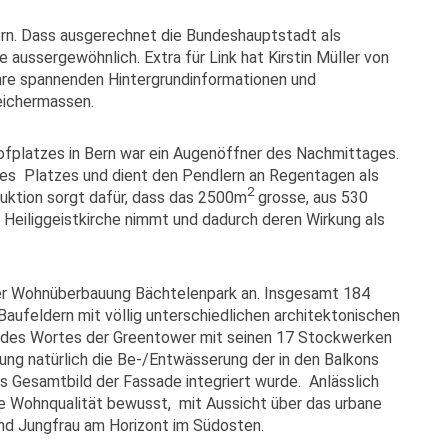
ern. Dass ausgerechnet die Bundeshauptstadt als
 aussergewöhnlich. Extra für Link hat Kirstin Müller von
Ihre spannenden Hintergrundinformationen und
eichermassen.
ofplatzes in Bern war ein Augenöffner des Nachmittages.
des Platzes und dient den Pendlern an Regentagen als
2
ruktion sorgt dafür, dass das 2500m
grosse, aus 530
 Heiliggeistkirche nimmt und dadurch deren Wirkung als
der Wohnüberbauung Bächtelenpark an. Insgesamt 184
feldern mit völlig unterschiedlichen architektonischen
ne des Wortes der Greentower mit seinen 17 Stockwerken
ung natürlich die Be-/Entwässerung der in den Balkons
as Gesamtbild der Fassade integriert wurde. Anlässlich
ge Wohnqualität bewusst, mit Aussicht über das urbane
und Jungfrau am Horizont im Südosten.