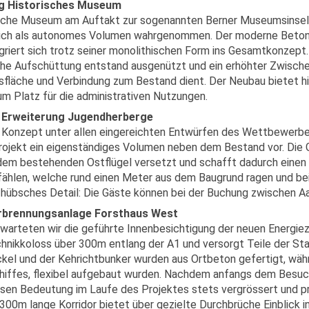
g Historisches Museum
sche Museum am Auftakt zur sogenannten Berner Museumsinsel 
lich als autonomes Volumen wahrgenommen. Der moderne Beton
egriert sich trotz seiner monolithischen Form ins Gesamtkonzept
sche Aufschüttung entstand ausgenützt und ein erhöhter Zwisch
sfläche und Verbindung zum Bestand dient. Der Neubau bietet 
m Platz für die administrativen Nutzungen.
Erweiterung Jugendherberge
s Konzept unter allen eingereichten Entwürfen des Wettbewerbe
rojekt ein eigenständiges Volumen neben dem Bestand vor. Die G
em bestehenden Ostflügel versetzt und schafft dadurch einen
fählen, welche rund einen Meter aus dem Baugrund ragen und b
n hübsches Detail: Die Gäste können bei der Buchung zwischen 
rbrennungsanlage Forsthaus West
warteten wir die geführte Innenbesichtigung der neuen Energiez
chnikkoloss über 300m entlang der A1 und versorgt Teile der Sta
el und der Kehrichtbunker wurden aus Ortbeton gefertigt, währ
hiffes, flexibel aufgebaut wurden. Nachdem anfangs dem Besu
ssen Bedeutung im Laufe des Projektes stets vergrössert und pr
300m lange Korridor bietet über gezielte Durchbrüche Einblick i