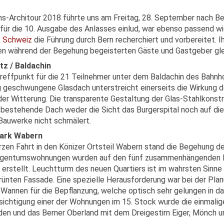
ms-Architour 2018 führte uns am Freitag, 28. September nach B
für die 10. Ausgabe des Anlasses einlud, war ebenso passend wie
 Schweiz
die Führung durch Bern recherchiert und vorbereitet. 
en während der Begehung begeisterten Gäste und Gastgeber gl
tz / Baldachin
reffpunkt für die 21 Teilnehmer unter dem Baldachin des Bahnh
 geschwungene Glasdach unterstreicht einerseits die Wirkung 
der Witterung. Die transparente Gestaltung der Glas-Stahlkonst
 bestehende Dach weder die Sicht das Burgerspital noch auf die
 Bauwerke nicht schmälert.
ark Wabern
rzen Fahrt in den Könizer Ortsteil Wabern stand die Begehung 
igentumswohnungen wurden auf den fünf zusammenhängenden Bau
 erstellt. Leuchtturm des neuen Quartiers ist im wahrsten Sin
rünten Fassade. Eine spezielle Herausforderung war bei der Plan
n Wannen für die Bepflanzung, welche optisch sehr gelungen in d
sichtigung einer der Wohnungen im 15. Stock wurde die einmali
den und das Berner Oberland mit dem Dreigestirn Eiger, Mönch 