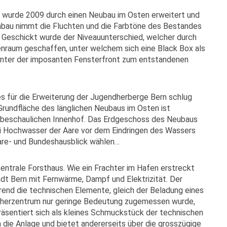
wurde 2009 durch einen Neubau im Osten erweitert und
bau nimmt die Fluchten und die Farbtöne des Bestandes
. Geschickt wurde der Niveauunterschied, welcher durch
enraum geschaffen, unter welchem sich eine Black Box als
hinter der imposanten Fensterfront zum entstandenen
s für die Erweiterung der Jugendherberge Bern schlug
rundfläche des länglichen Neubaus im Osten ist
 beschaulichen Innenhof. Das Erdgeschoss des Neubaus
ei Hochwasser der Aare vor dem Eindringen des Wassers
Aare- und Bundeshausblick wählen…
entrale Forsthaus. Wie ein Frachter im Hafen erstreckt
dt Bern mit Fernwärme, Dampf und Elektrizität. Der
end die technischen Elemente, gleich der Beladung eines
cherzentrum nur geringe Bedeutung zugemessen wurde,
äsentiert sich als kleines Schmuckstück der technischen
n die Anlage und bietet andererseits über die grosszügige