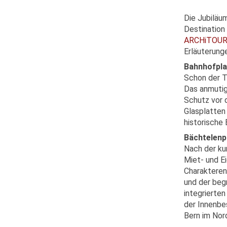
Die Jubiläu
Destination 
ARCHiTOUR
Erläuterung
Bahnhofpla
Schon der T
Das anmutig
Schutz vor 
Glasplatten
historische
Bächtelenp
Nach der ku
Miet- und E
Charakteren
und der beg
integrierte
der Innenbe
Bern im Nor