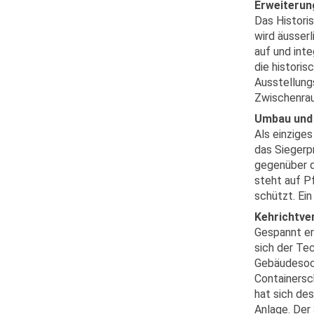
Erweiterun
Das Histori
wird äusser
auf und int
die histori
Ausstellung
Zwischenrau
Umbau und 
Als einzige
das Siegerp
gegenüber d
steht auf P
schützt. Ei
Kehrichtve
Gespannt er
sich der Te
Gebäudesock
Containersc
hat sich de
Anlage. Der 